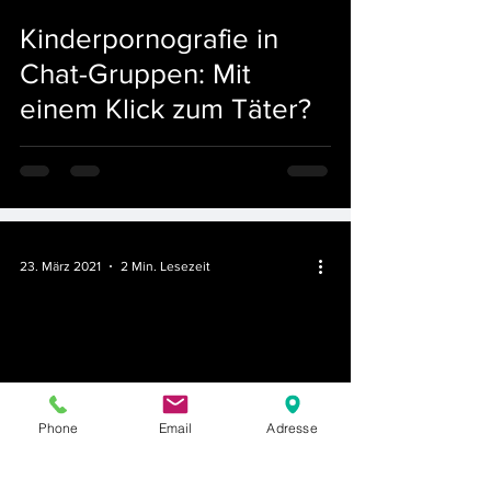
Kinderpornografie in
Chat-Gruppen: Mit
einem Klick zum Täter?
23. März 2021
2 Min. Lesezeit
Cum-Ex:
Phone
Email
Adresse
Steuerhinterziehung?
Gewerbsmäßiger