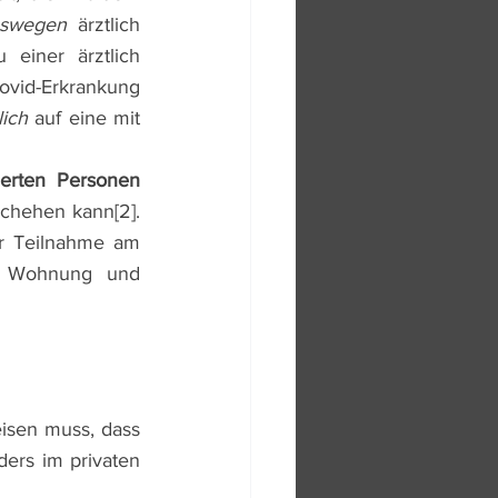
swegen
 ärztlich 
einer ärztlich 
ovid-Erkrankung 
ich 
auf eine mit 
ierten Personen 
eschehen kann
[2]
. 
r Teilnahme am 
n Wohnung und 
isen muss, dass 
ers im privaten 