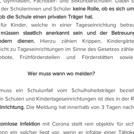
 Gymnasien, Fachober- und Sekundarschulen. Dabei spi
 der Schülerinnen und Schüler 
keine Rolle, ob es sich um 
b die Schule einen privaten Träger hat. 
 für Kinder, welche in einer Tageseinrichtung betr
 müssen staatlich anerkannt sein und der Betreuung
dern dienen.
 Hierzu zählen Krippen, Kindergärt
Nicht zu Tageseinrichtungen im Sinne des Gesetzes zählen
ngebote, Frühförderstellen und Förderstätten sowi
Wer muss wann wo melden?
uss ein Schulunfall vom Schulhoheitsträger bezieh
In Schulen und Kindertageseinrichtungen ist dies in der R
inrichtung.
 Die Meldung hat innerhalb von 3 Tagen nach K
omlose Infektion
 mit Corona stellt rein objektiv für si
enn ein solcher liegt vor, wenn er infolge einer Tätigke