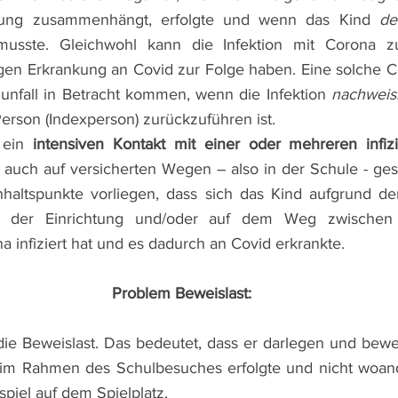
tung zusammenhängt, erfolgte und wenn das Kind 
de
usste. Gleichwohl kann die Infektion mit Corona zu 
gen Erkrankung an Covid zur Folge haben. Eine solche C
unfall in Betracht kommen, wenn die Infektion 
nachweisl
Person (Indexperson) zurückzuführen ist. 
 ein 
intensiven Kontakt mit einer oder mehreren infiz
s auch auf versicherten Wegen – also in der Schule - g
altspunkte vorliegen, dass sich das Kind aufgrund de
 in der Einrichtung und/oder auf dem Weg zwische
a infiziert hat und es dadurch an Covid erkrankte.
Problem Beweislast:
die Beweislast. Das bedeutet, dass er darlegen und bewe
e im Rahmen des Schulbesuches erfolgte und nicht woand
piel auf dem Spielplatz. 