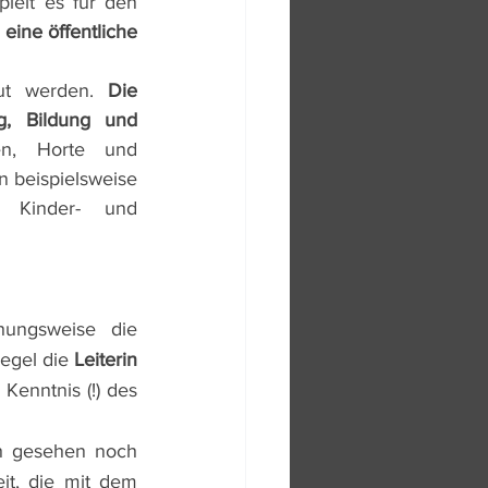
elt es für den 
eine öffentliche 
eut werden. 
Die 
, Bildung und 
en, Horte und 
 beispielsweise 
e Kinder- und 
ungsweise die 
egel die
 Leiterin 
enntnis (!) des 
ch gesehen noch 
it, die mit dem 