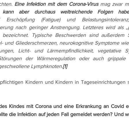
chten. 
Eine Infektion mit dem Corona-Virus
 mag zwar me
, 
kann aber durchaus weitreichende Folgen habe
 Erschöpfung (Fatigue) und Belastungsintoleran
rung nach geringer Anstrengung. Letzteres wird als „po
, bezeichnet. Typische Beschwerden sind außerdem Sc
el- und Gliederschmerzen, neurokognitive Symptome wie 
ungen, Licht- und Lärmempfindlichkeit, vegetative 
 Störungen der Wärmeregulation oder auch grippale
geschwollene Lymphknoten.
[1]
lpflichtigen Kindern und Kindern in Tageseinrichtungen so
 des Kindes mit Corona und eine Erkrankung an Covid ei
llte die Infektion auf jeden Fall gemeldet werden? Und w