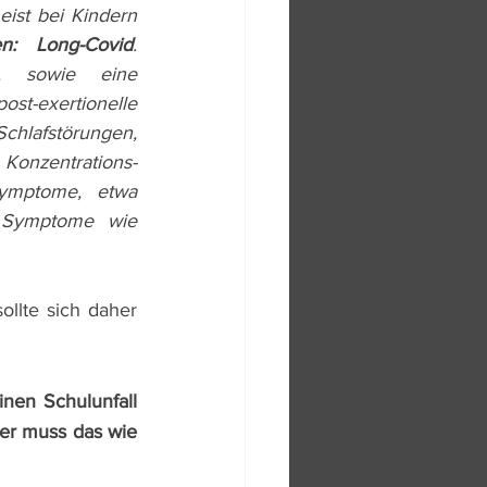
ist bei Kindern 
n: Long-Covid
. 
z, sowie eine 
st-exertionelle 
hlafstörungen, 
Konzentrations- 
Symptome, etwa 
 Symptome wie 
llte sich daher 
nen Schulunfall 
er muss das wie 