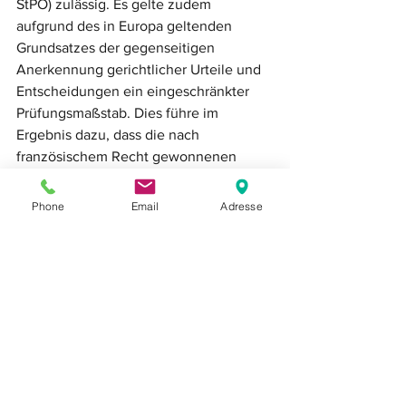
StPO) zulässig. Es gelte zudem 
aufgrund des in Europa geltenden 
Grundsatzes der gegenseitigen 
Anerkennung gerichtlicher Urteile und 
Entscheidungen ein eingeschränkter 
Prüfungsmaßstab. Dies führe im 
Ergebnis dazu, dass die nach 
französischem Recht gewonnenen 
Erkenntnisse im deutschen 
Strafverfahren verwendet werden 
Phone
Email
Adresse
dürften.
Das allgemeine 
Gerechtigkeitsempfinden der 
rechtstreuen Bevölkerung als 
Bewertungsmaßstab?