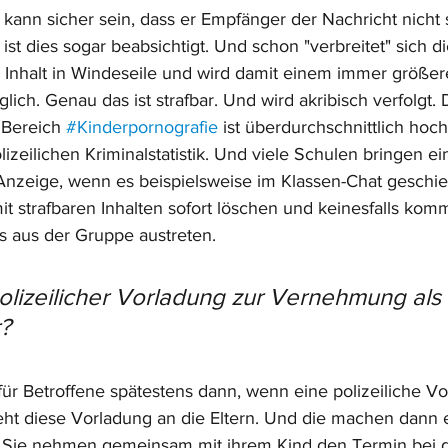
ann sicher sein, dass er Empfänger der Nachricht nicht s
ft ist dies sogar beabsichtigt. Und schon "verbreitet" sich d
 Inhalt in Windeseile und wird damit einem immer größer
ich. Genau das ist strafbar. Und wird akribisch verfolgt. 
Bereich 
#Kinderpornografie
 ist überdurchschnittlich hoch,
olizeilichen Kriminalstatistik. Und viele Schulen bringen ei
 Anzeige, wenn es beispielsweise im Klassen-Chat geschie
it strafbaren Inhalten sofort löschen und keinesfalls kom
ls aus der Gruppe austreten.
olizeilicher Vorladung zur Vernehmung als 
?
 für Betroffene spätestens dann, wenn eine polizeiliche Vo
 geht diese Vorladung an die Eltern. Und die machen dann 
: Sie nehmen gemeinsam mit ihrem Kind den Termin bei d