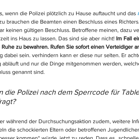
s, wenn die Polizei plötzlich zu Hause auftaucht und das 
zu brauchen die Beamten einen Beschluss eines Richters. 
gar keinen gültigen Beschluss. Betroffene meinen, dazu ver
rzeit ins Haus zu lassen. Das sind sie aber nicht! 
Im Fall ei
 Ruhe zu bewahren. Rufen Sie sofort einen Verteidiger an
dabei sein. verhindern kann er diese nur selten. Er achte
ig abläuft und nur die Dinge mitgenommen werden, welch
uss genannt sind.
 die Polizei nach dem Sperrcode für Table
ragt?
ler während der Durchsuchungsaktion zudem, weitere Inf
keln die schockierten Eltern oder betroffenen Jugendliche
„besser kommen“ würde, jetzt zu reden. Dass es „schnelle