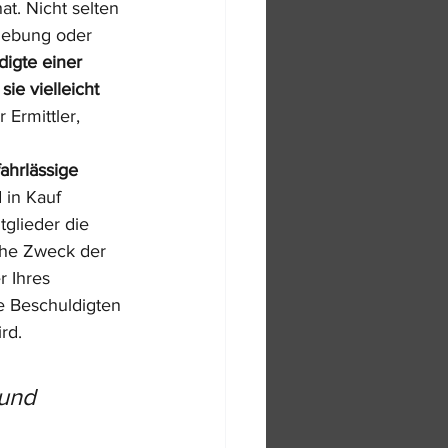
. Nicht selten 
rhebung oder 
igte einer 
e vielleicht 
Ermittler, 
fahrlässige 
 in Kauf 
glieder die 
che Zweck der 
 Ihres 
ie Beschuldigten 
rd.
und 