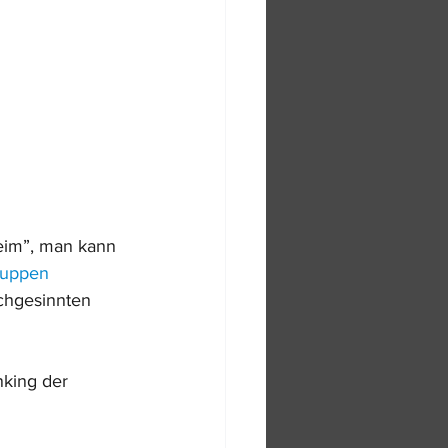
heim”, man kann 
uppen
chgesinnten 
nking der 