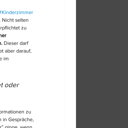
#Kinderzimmer
Nicht selten 
pflichtet zu 
ner 
.
 Dieser darf 
t aber darauf, 
e im 
t oder 
ormationen zu 
n in Gespräche, 
r” ginge, wenn 