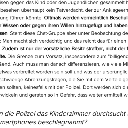
sen gegen das Kind oder den Jugendlichen gesammelt hat
te besehen überhaupt kein Tatverdacht, der zur Anklagee
lung führen könnte. 
Oftmals werden vermeintlich Beschuld
 Wissen oder gegen ihren Willen hinzugefügt und haben si
ssen
. Steht diese Chat-Gruppe aber unter Beobachtung der 
: Man macht sich verdächtig und das reicht das für einen 
 
Zudem ist nur der vorsätzliche Besitz strafbar, nicht der 
te.
 Die Grenze zum Vorsatz, insbesondere zum "billigend
eßend. Auch muss man danach differenzieren, wie viele Mit
 etwas verbreitet worden sein soll und was der ursprüngli
 schwierige Abrenzungsfragen, die Sie mit dem Verteidiger
 sollten, keinesfalls mit der Polizei. Dort werden sich d
rwickeln und geraten so in Gefahr, dass weiter ermittelt wi
 die Polizei das Kinderzimmer durchsucht 
Smartphones beschlagnahmt?