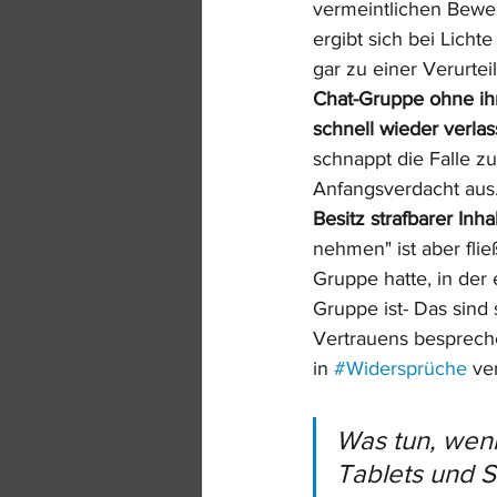
vermeintlichen Bewei
ergibt sich bei Lich
gar zu einer Verurtei
Chat-Gruppe ohne ihr
schnell wieder verla
schnappt die Falle zu
Anfangsverdacht aus.
Besitz strafbarer Inhal
nehmen" ist aber fli
Gruppe hatte, in der
Gruppe ist- Das sind
Vertrauens besprechen
in 
#Widersprüche
 ve
Was tun, wenn
Tablets und 