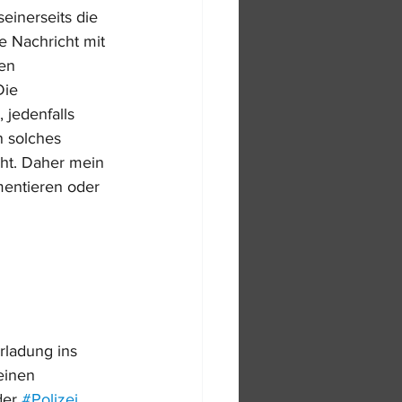
einerseits die 
ie Nachricht mit 
en 
Die 
 jedenfalls 
n solches 
ht. Daher mein 
mentieren oder 
rladung ins 
einen 
er 
#Polizei