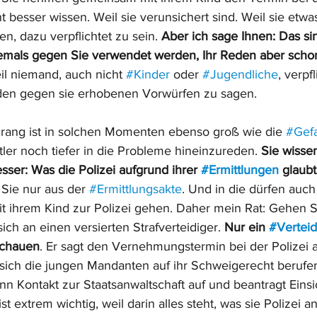
t besser wissen. Weil sie verunsichert sind. Weil sie etwas
en, dazu verpflichtet zu sein. 
Aber ich sage Ihnen: Das sind
emals gegen Sie verwendet werden, Ihr Reden aber schon
il niemand, auch nicht 
#Kinder
 oder 
#Jugendliche
, verpfl
den gegen sie erhobenen Vorwürfen zu sagen. 
rang ist in solchen Momenten ebenso groß wie die 
#Gef
ler noch tiefer in die Probleme hineinzureden. 
Sie wissen
sser: Was die Polizei aufgrund ihrer 
#Ermittlungen
 glaubt
Sie nur aus der 
#Ermittlungsakte
. Und in die dürfen auch 
t ihrem Kind zur Polizei gehen. Daher mein Rat: Gehen Si
ich an einen versierten Strafverteidiger. 
Nur ein 
#Verteid
 schauen
. Er sagt den Vernehmungstermin bei der Polizei 
s sich die jungen Mandanten auf ihr Schweigerecht berufe
n Kontakt zur Staatsanwaltschaft auf und beantragt Einsic
st extrem wichtig, weil darin alles steht, was sie Polizei an