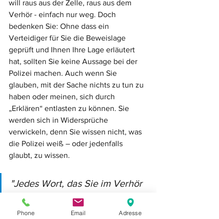
will raus aus der Zelle, raus aus dem 
Verhör - einfach nur weg. Doch 
bedenken Sie: Ohne dass ein 
Verteidiger für Sie die Beweislage 
geprüft und Ihnen Ihre Lage erläutert 
hat, sollten Sie keine Aussage bei der 
Polizei machen. Auch wenn Sie 
glauben, mit der Sache nichts zu tun zu 
haben oder meinen, sich durch 
„Erklären“ entlasten zu können. Sie 
werden sich in Widersprüche 
verwickeln, denn Sie wissen nicht, was 
die Polizei weiß – oder jedenfalls 
glaubt, zu wissen. 
"Jedes Wort, das Sie im Verhör 
von sich geben, wird gegen Sie 
verwendet werden. Ihr 
Phone
Email
Adresse