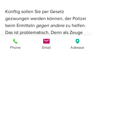
Künftig sollen Sie per Gesetz 
gezwungen werden können, der Polizei 
beim Ermitteln 
gegen andere
 zu helfen. 
Das ist problematisch. Denn als Zeuge 
können Sie nie wissen, ob Sie noch 
Zeuge oder schon Beschuldigter sind. 
Phone
Email
Adresse
Die Grenze ist fließend. Und 
möglicherweise merken Sie nicht, wenn 
Sie die Grenze überschreiten. Sie 
sollten also grundsätzlich schweigen. 
Doch einen Satz können Sie der Polizei 
aber sagen: "Ohne meinen Anwalt sag 
ich nichts". Dieser Satz kann Sie retten. 
Der Kontakt zum Anwalt darf Ihnen 
nicht verwehrt werden. Die Nummer 
des Verteidigers Ihres Vertrauens 
sollten Sie kennen! 
Meine lautet: 0721 
15101010.